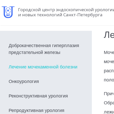
Городской центр эндоскопической урологи
и новых технологий Санкт-Петербурга
Главная
-
Направления
-
Лечение мочекаменной болезни
Ле
Доброкачественная гиперплазия
предстательной железы
Моче
моче
Лечение мочекаменной болезни
расп
поло
Онкоурология
Прич
Реконструктивная урология
Обра
Репродуктивная урология
лежи