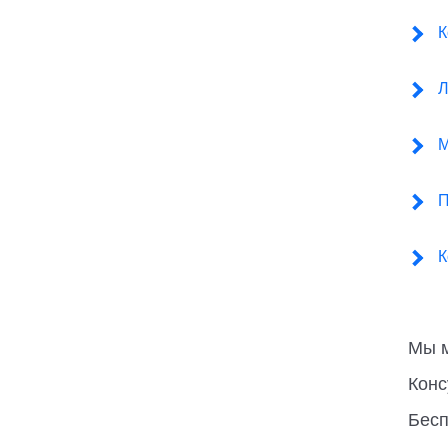
К
Л
М
П
К
Мы м
Конс
Бесп