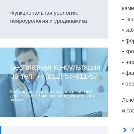
камн
Функциональная урология,
• ге
нейроурология и уродинамика
• за
• фе
• хр
• на
Бесплатная консультация
• фа
по тел: +7(812) 57-611-57
• об
Консультацию можно получить в рабочий
день с 10 до 16 часов по предварительной
Лече
записи
и со
У