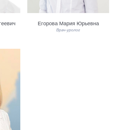
геевич
Егорова Мария Юрьевна
Врач-уролог