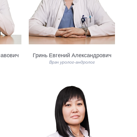
лавович
Гринь Евгений Александрович
Врач уролог-андролог