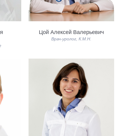
я
Цой Алексей Валерьевич
Врач-уролог, К.М.Н.
г