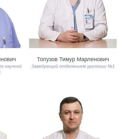
йнович
Топузов Тимур Марленович
по научной
Заведующий отделением урологии №1
.