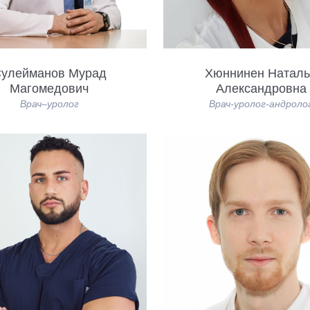
улейманов Мурад
Хюннинен Наталь
Магомедович
Александровна
Врач–уролог
Врач-уролог-андроло