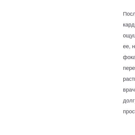
Посл
кард
ощущ
ее, 
фока
пере
раст
врач
долг
прос