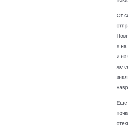
пока
От с
отпр
Новг
я на
и на
же с
знал
навр
Еще 
почк
отек