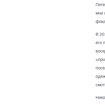
Пете
мне 
фока
В 20
его 
воск
«про
посе
одеж
смот
Нико