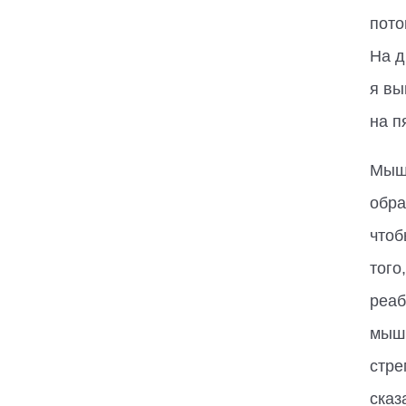
пото
На д
я вы
на п
Мыше
обра
чтоб
того
реаб
мышц
стре
сказ