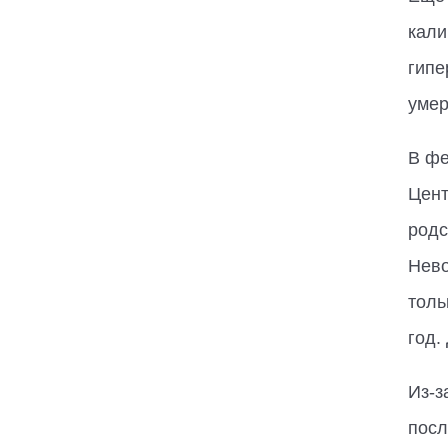
кали
гипе
умер
В фе
Цент
родс
Нево
толь
год.
Из-з
посл