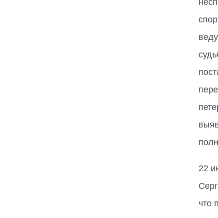
несп
спор
веду
судь
пост
пере
пете
выяв
полн
22 и
Серг
что 