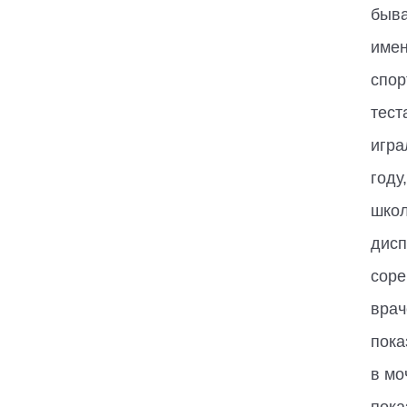
быва
имен
спор
тест
игра
году
школ
дисп
соре
врач
пока
в мо