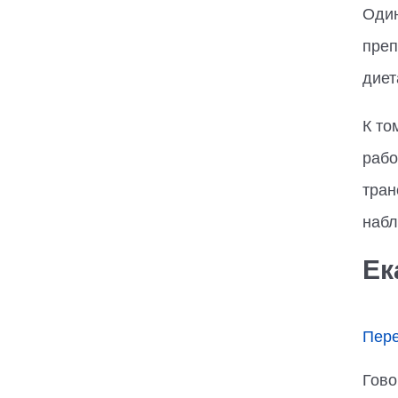
Один
преп
диет
К то
рабо
тран
набл
Ек
Пере
Гово