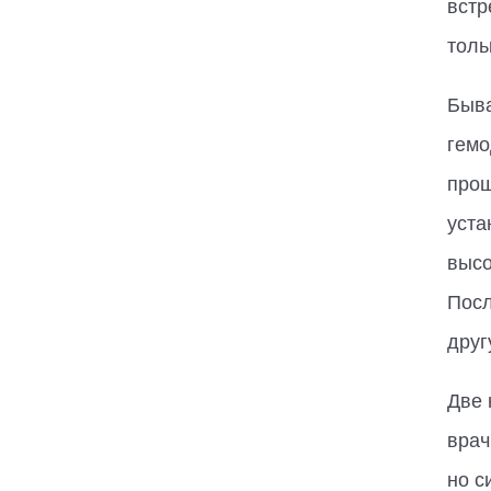
встр
толь
Быва
гемо
прош
уста
высо
Посл
друг
Две 
врач
но с