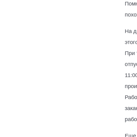
Помн
похо
На д
этог
При 
отпу
11:0
прои
Рабо
зака
рабо
Еще 