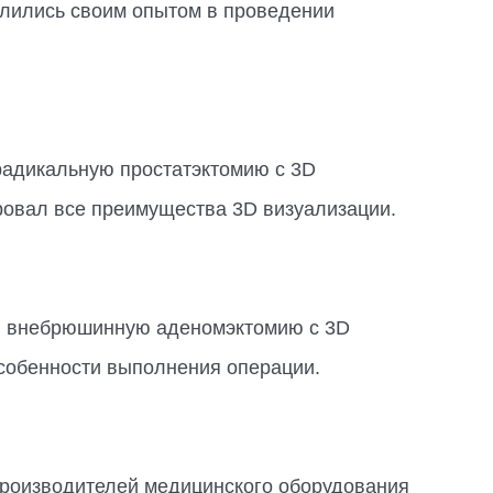
елились своим опытом в проведении
радикальную простатэктомию с 3D
ровал все преимущества 3D визуализации.
ю внебрюшинную аденомэктомию с 3D
особенности выполнения операции.
производителей медицинского оборудования