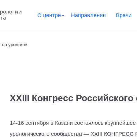
урологии
О центре
Направления
Врачи
рга
ства урологов
XXIII Конгресс Российского
14-16 сентября в Казани состоялось крупнейше
урологического сообщества — XXIII КОНГР