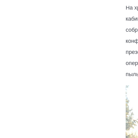
На х
каби
собр
конф
през
опер
пыль