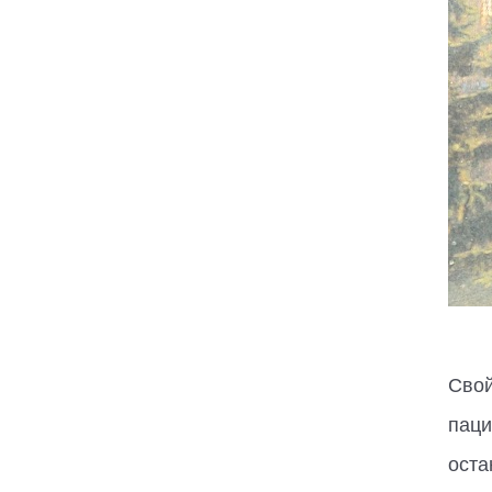
Свой
паци
оста