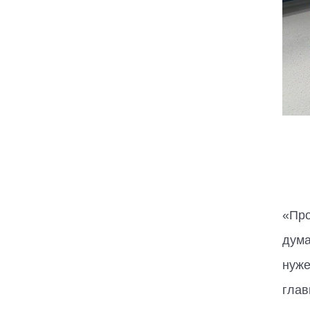
«Про
дума
нуже
глав